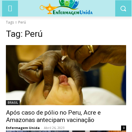
Tags
Perú
Tag:
Perú
BRASIL
Após caso de pólio no Peru, Acre e
Amazonas antecipam vacinação
Enfermagem Unida
-
Abril 26, 2023
0