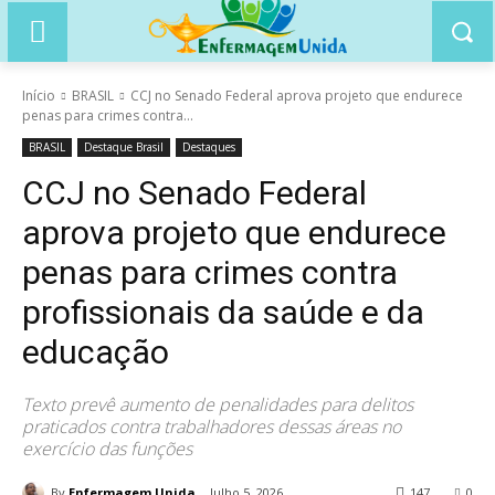
Início
BRASIL
CCJ no Senado Federal aprova projeto que endurece
penas para crimes contra...
BRASIL
Destaque Brasil
Destaques
CCJ no Senado Federal
aprova projeto que endurece
penas para crimes contra
profissionais da saúde e da
educação
Texto prevê aumento de penalidades para delitos
praticados contra trabalhadores dessas áreas no
exercício das funções
By
Enfermagem Unida
Julho 5, 2026
147
0