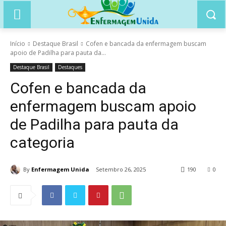
Início
Destaque Brasil
Cofen e bancada da enfermagem buscam
apoio de Padilha para pauta da...
Destaque Brasil
Destaques
Cofen e bancada da
enfermagem buscam apoio
de Padilha para pauta da
categoria
By
Enfermagem Unida
Setembro 26, 2025
190
0