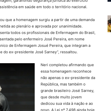
rmagem, garantindo segurança jurídica ao exercício
ssistência em saúde em todo o território nacional.
acou que a homenagem surgiu a partir de uma demanda
metida ao plenário e aprovada por unanimidade.
nta todos os profissionais de Enfermagem do Brasil,
resentada pelo enfermeiro José Pereira, em nome
cnico de Enfermagem Josué Pereira, que integram a
e do ex-presidente José Sarney”, ressaltou.
Neri completou afirmando que
essa homenagem reconhece
não apenas o ex-presidente da
República, mas também o
grande brasileiro José Sarney,
que desde muito jovem
dedicou sua vida à nação e ao
povo. A Lei nº 7.498 ainda hoje