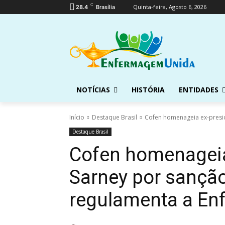
C
Quinta-feira, Agosto 6, 2026
28.4
Brasília
NOTÍCIAS
HISTÓRIA
ENTIDADES
Início
Destaque Brasil
Cofen homenageia ex-preside
Destaque Brasil
Cofen homenageia
Sarney por sanção
regulamenta a En