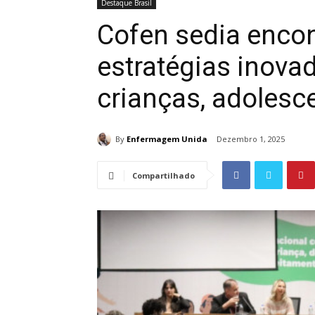
Destaque Brasil
Cofen sedia enco
estratégias inova
crianças, adolesc
By
Enfermagem Unida
Dezembro 1, 2025
Compartilhado