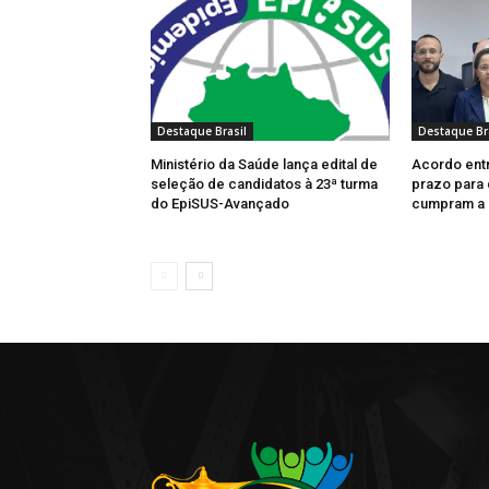
Destaque Brasil
Destaque Br
Ministério da Saúde lança edital de
Acordo entr
seleção de candidatos à 23ª turma
prazo para 
do EpiSUS-Avançado
cumpram a 