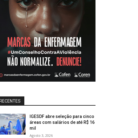
RECENTES
IGESDF abre seleção para cinco
áreas com salários de até R$ 16
mil
Agosto 3, 2026