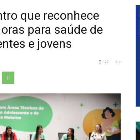
ntro que reconhece
doras para saúde de
entes e jovens
122
0