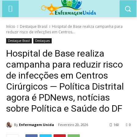
Início
Destaque Brasil
Hospital de Base realiza campanha para
reduzir risco de infecções em Centros...
Destaque Brasil
Destaques
Hospital de Base realiza
campanha para reduzir risco
de infecções em Centros
Cirúrgicos — Política Distrital
agora é PDNews, notícias
sobre Política e Saúde do DF
By
Enfermagem Unida
Fevereiro 20, 2026
160
0