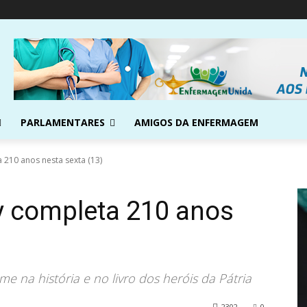
PARLAMENTARES
AMIGOS DA ENFERMAGEM
 210 anos nesta sexta (13)
y completa 210 anos
e na história e no livro dos heróis da Pátria
2302
0