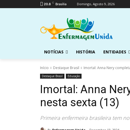
C
Domingo, Agosto 9, 2026
20.8
Brasília
NOTÍCIAS
HISTÓRIA
ENTIDADES
Início
Destaque Brasil
Imortal: Anna Nery completa
Destaque Brasil
Educação
Imortal: Anna Ner
nesta sexta (13)
Primeira enfermeira brasileira tem nom
By
Enfermagem Unida
Dezembro 13, 2024