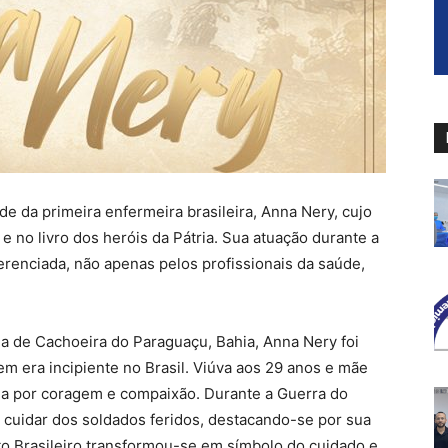
e da primeira enfermeira brasileira, Anna Nery, cujo
e no livro dos heróis da Pátria. Sua atuação durante a
erenciada, não apenas pelos profissionais da saúde,
a de Cachoeira do Paraguaçu, Bahia, Anna Nery foi
 era incipiente no Brasil. Viúva aos 29 anos e mãe
ida por coragem e compaixão. Durante a Guerra do
 cuidar dos soldados feridos, destacando-se por sua
to Brasileiro transformou-se em símbolo do cuidado e