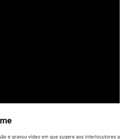
ime
ssão e gravou vídeo em que sugere aos interlocutores a