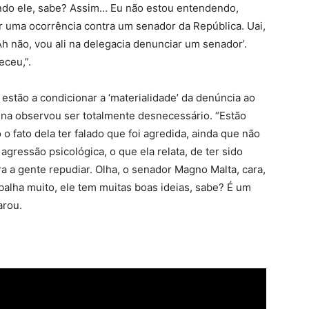
ndo ele, sabe? Assim… Eu não estou entendendo,
ar uma ocorrência contra um senador da República. Uai,
Ah não, vou ali na delegacia denunciar um senador’.
eceu,”.
estão a condicionar a ‘materialidade’ da denúncia ao
nna observou ser totalmente desnecessário. “Estão
o fato dela ter falado que foi agredida, ainda que não
gressão psicológica, o que ela relata, de ter sido
ra a gente repudiar. Olha, o senador Magno Malta, cara,
abalha muito, ele tem muitas boas ideias, sabe? É um
arou.