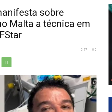
anifesta sobre
o Malta a técnica em
FStar
77
0