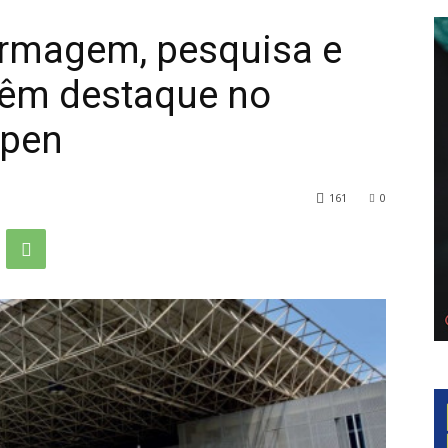
ermagem, pesquisa e
têm destaque no
ppen
161
0