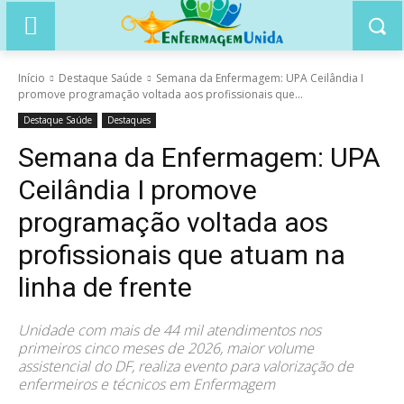
Início
Destaque Saúde
Semana da Enfermagem: UPA Ceilândia I
promove programação voltada aos profissionais que...
Destaque Saúde
Destaques
Semana da Enfermagem: UPA
Ceilândia I promove
programação voltada aos
profissionais que atuam na
linha de frente
Unidade com mais de 44 mil atendimentos nos
primeiros cinco meses de 2026, maior volume
assistencial do DF, realiza evento para valorização de
enfermeiros e técnicos em Enfermagem