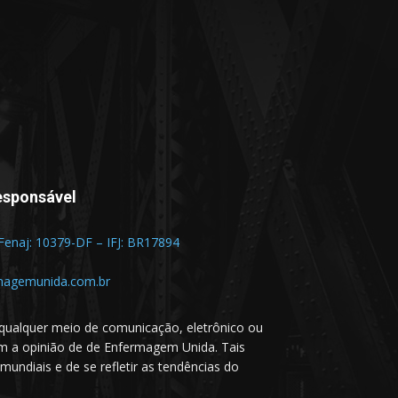
esponsável
 Fenaj: 10379-DF – IFJ: BR17894
magemunida.com.br
qualquer meio de comunicação, eletrônico ou
em a opinião de de Enfermagem Unida. Tais
undiais e de se refletir as tendências do