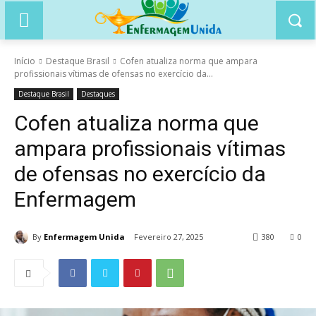
Início
Destaque Brasil
Cofen atualiza norma que ampara
profissionais vítimas de ofensas no exercício da...
Destaque Brasil
Destaques
Cofen atualiza norma que
ampara profissionais vítimas
de ofensas no exercício da
Enfermagem
By
Enfermagem Unida
Fevereiro 27, 2025
380
0