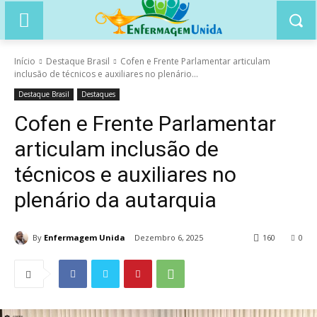
Início
Destaque Brasil
Cofen e Frente Parlamentar articulam
inclusão de técnicos e auxiliares no plenário...
Destaque Brasil
Destaques
Cofen e Frente Parlamentar
articulam inclusão de
técnicos e auxiliares no
plenário da autarquia
By
Enfermagem Unida
Dezembro 6, 2025
160
0