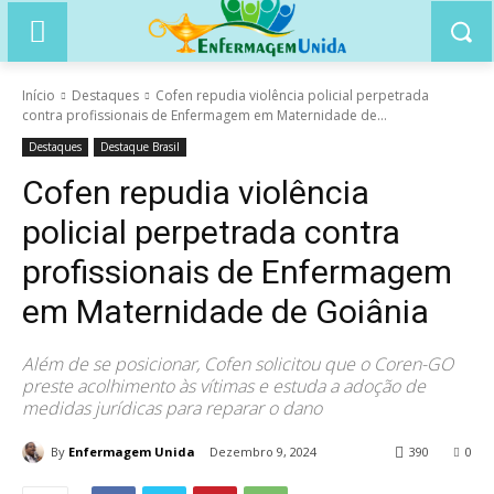
Início
Destaques
Cofen repudia violência policial perpetrada
contra profissionais de Enfermagem em Maternidade de...
Destaques
Destaque Brasil
Cofen repudia violência
policial perpetrada contra
profissionais de Enfermagem
em Maternidade de Goiânia
Além de se posicionar, Cofen solicitou que o Coren-GO
preste acolhimento às vítimas e estuda a adoção de
medidas jurídicas para reparar o dano
By
Enfermagem Unida
Dezembro 9, 2024
390
0