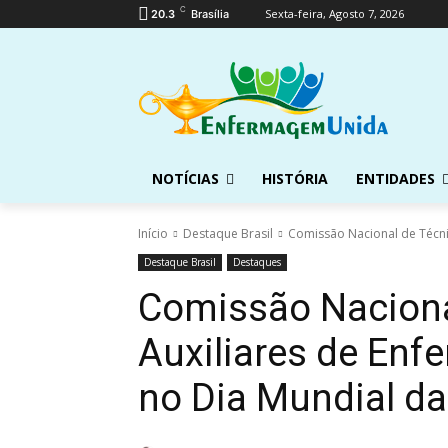
C
Sexta-feira, Agosto 7, 2026
20.3
Brasília
NOTÍCIAS
HISTÓRIA
ENTIDADES
Início
Destaque Brasil
Comissão Nacional de Técnic
Destaque Brasil
Destaques
Comissão Naciona
Auxiliares de Enf
no Dia Mundial d