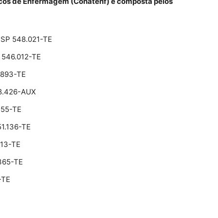
icos de Enfermagem (Conatenf) é composta pelos
n-SP 548.021-TE
 546.012-TE
.893-TE
58.426-AUX
.255-TE
51.136-TE
513-TE
.365-TE
-TE