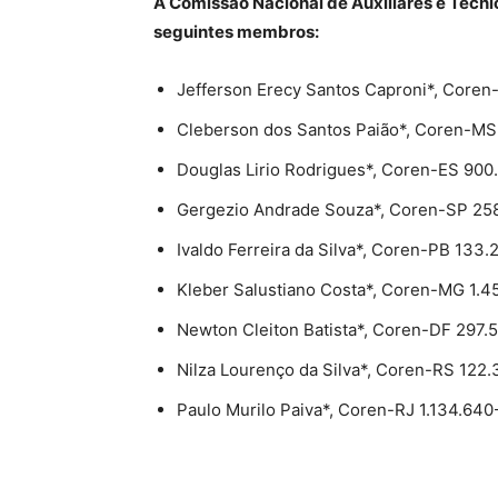
A Comissão Nacional de Auxiliares e Técn
seguintes membros:
Jefferson Erecy Santos Caproni*, Core
Cleberson dos Santos Paião*, Coren-MS
Douglas Lirio Rodrigues*, Coren-ES 900
Gergezio Andrade Souza*, Coren-SP 2
Ivaldo Ferreira da Silva*, Coren-PB 133
Kleber Salustiano Costa*, Coren-MG 1.4
Newton Cleiton Batista*, Coren-DF 297.
Nilza Lourenço da Silva*, Coren-RS 122
Paulo Murilo Paiva*, Coren-RJ 1.134.640
Source link