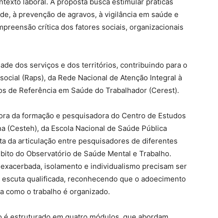
texto laboral. A proposta busca estimular práticas
de, à prevenção de agravos, à vigilância em saúde e
mpreensão crítica dos fatores sociais, organizacionais
dade dos serviços e dos territórios, contribuindo para o
ocial (Raps), da Rede Nacional de Atenção Integral à
os de Referência em Saúde do Trabalhador (Cerest).
ora da formação e pesquisadora do Centro de Estudos
 (Cesteh), da Escola Nacional de Saúde Pública
ta da articulação entre pesquisadores de diferentes
mbito do Observatório de Saúde Mental e Trabalho.
 exacerbada, isolamento e individualismo precisam ser
 escuta qualificada, reconhecendo que o adoecimento
a como o trabalho é organizado.
so é estruturado em quatro módulos, que abordam