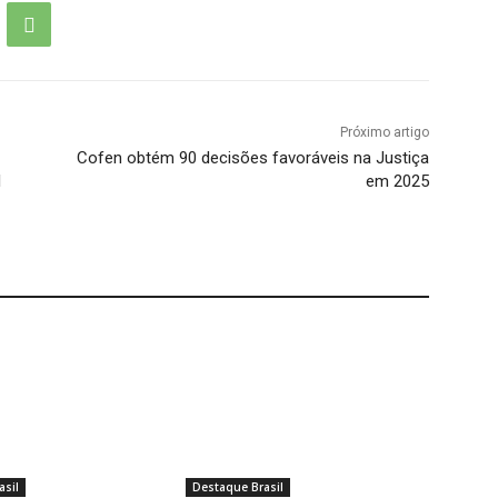
Próximo artigo
Cofen obtém 90 decisões favoráveis na Justiça
l
em 2025
asil
Destaque Brasil