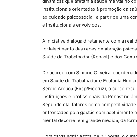
dinâmicas que afetam a saúde mental no con
institucionais orientadas à promoção da saú
ao cuidado psicossocial, a partir de uma co
e institucionais envolvidos.
A iniciativa dialoga diretamente com a reali
fortalecimento das redes de atenção psicoss
Saúde do Trabalhador (Renast) e dos Centr
De acordo com Simone Oliveira, coordenad
em Saúde do Trabalhador e Ecologia Humana
Sergio Arouca (Ensp/Fiocruz), o curso resul
instituições e profissionais da Renast no â
Segundo ela, fatores como competitividade
enfrentados pela gestão com acolhimento e
mental decorre, em grande medida, da form
Com carga horária total de 20 horas, o cur