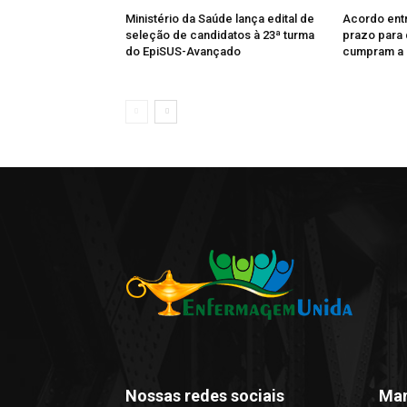
Ministério da Saúde lança edital de
Acordo entr
seleção de candidatos à 23ª turma
prazo para 
do EpiSUS-Avançado
cumpram a 
Nossas redes sociais
Man