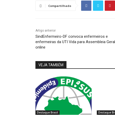
Compartilhado
Artigo anterior
SindEnfermeiro-DF convoca enfermeiros e
enfermeiras da UTI Vida para Assembleia Gera
online
VEJA TAMBÉM
Destaque Brasil
Destaque Br