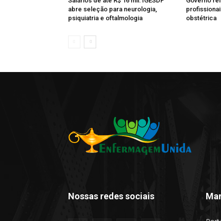
Salários de até R$ 16 mil: IGESDF
Governo re
abre seleção para neurologia,
profission
psiquiatria e oftalmologia
obstétrica
Nossas redes sociais
Man