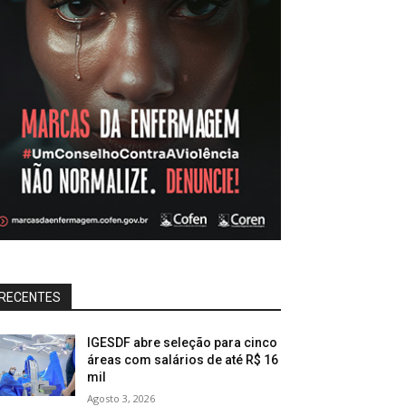
RECENTES
IGESDF abre seleção para cinco
áreas com salários de até R$ 16
mil
Agosto 3, 2026