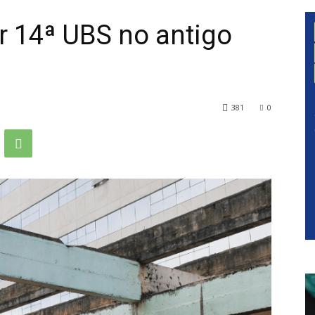
 14ª UBS no antigo
381
0