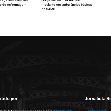
força SUS com 760
Jorge Vianna quer terceiro
ais de enfermagem
tripulante em ambulâncias básicas
do SAMU
tido por
Jornalista R