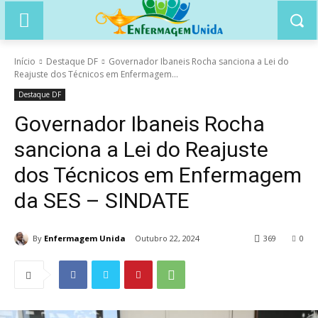
Início
Destaque DF
Governador Ibaneis Rocha sanciona a Lei do
Reajuste dos Técnicos em Enfermagem...
Destaque DF
Governador Ibaneis Rocha
sanciona a Lei do Reajuste
dos Técnicos em Enfermagem
da SES – SINDATE
By
Enfermagem Unida
Outubro 22, 2024
369
0