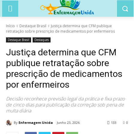
Início
Destaque Brasil
Justiça determina que CFM publique
retratação sobre prescrição de medicamentos por enfermeiros
Destaque Brasil
Destaques
Justiça determina que CFM
publique retratação sobre
prescrição de medicamentos
por enfermeiros
Decisão reconhece previsão legal da prática e fixa prazo
de cinco dias para publicação da correção sob pena de
multa diária
By
Enfermagem Unida
Junho 23, 2026
133
0