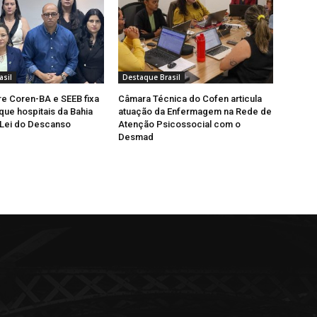
asil
Destaque Brasil
e Coren-BA e SEEB fixa
Câmara Técnica do Cofen articula
que hospitais da Bahia
atuação da Enfermagem na Rede de
Lei do Descanso
Atenção Psicossocial com o
Desmad