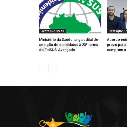
Destaque Brasil
Destaque Br
Ministério da Saúde lança edital de
Acordo entr
seleção de candidatos à 23ª turma
prazo para 
do EpiSUS-Avançado
cumpram a 