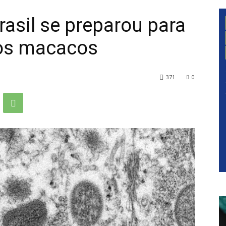
rasil se preparou para
dos macacos
371
0