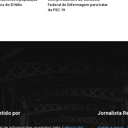
s do El Niño
Federal de Enfermagem para tratar
da PEC 19
tido por
Jornalista R
al de Informações mantidos pela
Agência VW
Kleber Karpov -