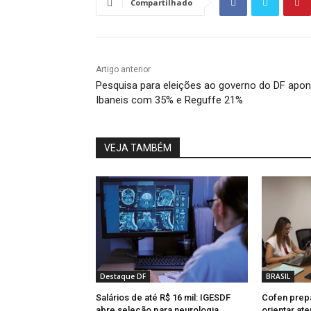
Compartilhado
Artigo anterior
Pesquisa para eleições ao governo do DF apon
Ibaneis com 35% e Reguffe 21%
VEJA TAMBÉM
Destaque DF
BRASIL
Salários de até R$ 16 mil: IGESDF
Cofen prepa
abre seleção para neurologia,
orientar at