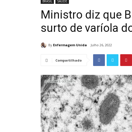
BRASIL
SAÚDE
Ministro diz que B
surto de varíola 
By
Enfermagem Unida
Julho 26, 2022
Compartilhado