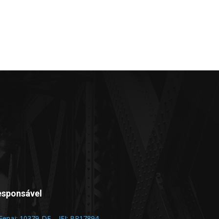
esponsável
 Fenaj: 10379-DF – IFJ: BR17894