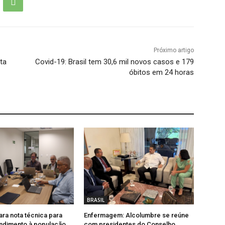
Próximo artigo
ta
Covid-19: Brasil tem 30,6 mil novos casos e 179
óbitos em 24 horas
BRASIL
ra nota técnica para
Enfermagem: Alcolumbre se reúne
endimento à população
com presidentes do Conselho