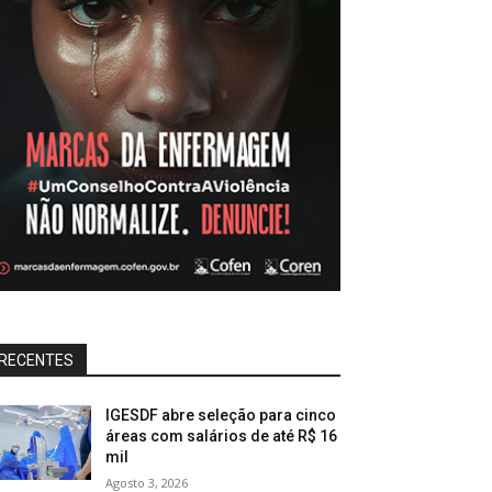
RECENTES
IGESDF abre seleção para cinco
áreas com salários de até R$ 16
mil
Agosto 3, 2026