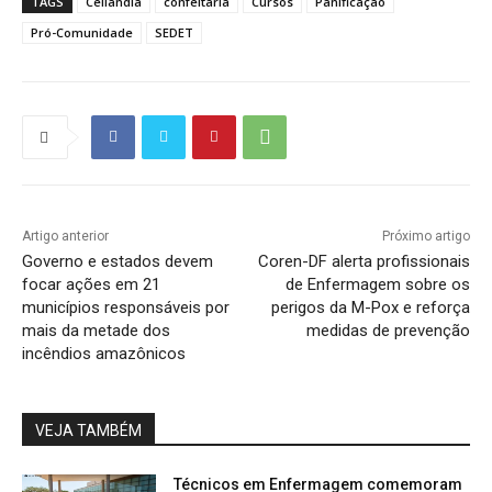
TAGS
Ceilândia
confeitaria
Cursos
Panificação
Pró-Comunidade
SEDET
Artigo anterior
Próximo artigo
Governo e estados devem
Coren-DF alerta profissionais
focar ações em 21
de Enfermagem sobre os
municípios responsáveis por
perigos da M-Pox e reforça
mais da metade dos
medidas de prevenção
incêndios amazônicos
VEJA TAMBÉM
Técnicos em Enfermagem comemoram