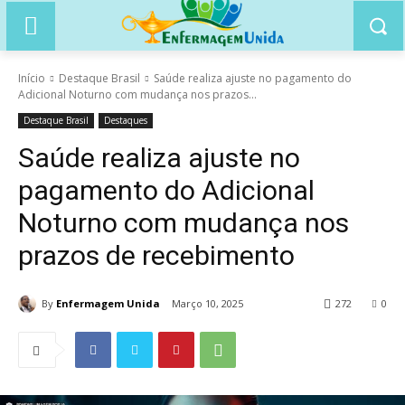
Início
Destaque Brasil
Saúde realiza ajuste no pagamento do
Adicional Noturno com mudança nos prazos...
Destaque Brasil
Destaques
Saúde realiza ajuste no
pagamento do Adicional
Noturno com mudança nos
prazos de recebimento
By
Enfermagem Unida
Março 10, 2025
272
0