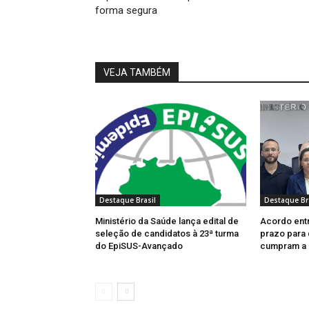
forma segura
VEJA TAMBÉM
Destaque Brasil
Destaque Br
Ministério da Saúde lança edital de
Acordo entr
seleção de candidatos à 23ª turma
prazo para 
do EpiSUS-Avançado
cumpram a 