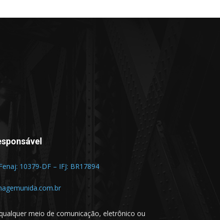
esponsável
 Fenaj: 10379-DF – IFJ: BR17894
magemunida.com.br
qualquer meio de comunicação, eletrônico ou