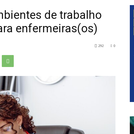
bientes de trabalho
ra enfermeiras(os)
292
0