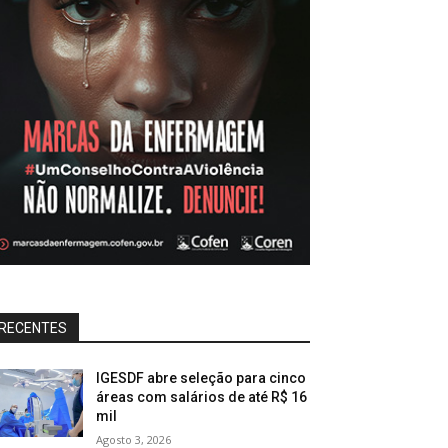
RECENTES
IGESDF abre seleção para cinco
áreas com salários de até R$ 16
mil
Agosto 3, 2026