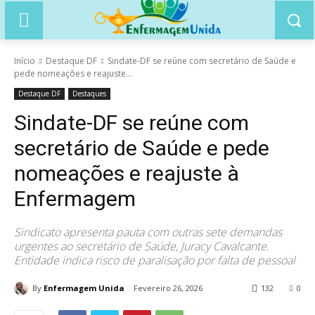
Início
Destaque DF
Sindate-DF se reúne com secretário de Saúde e
pede nomeações e reajuste...
Destaque DF
Destaques
Sindate-DF se reúne com
secretário de Saúde e pede
nomeações e reajuste à
Enfermagem
Sindicato apresenta pauta com outras sete demandas
urgentes ao secretário de Saúde, Juracy Cavalcante.
Entidade indica risco de paralisação por falta de pessoal
By
Enfermagem Unida
Fevereiro 26, 2026
132
0