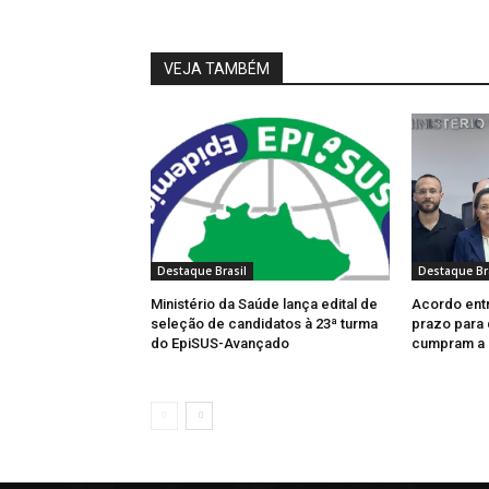
VEJA TAMBÉM
Destaque Brasil
Destaque Br
Ministério da Saúde lança edital de
Acordo entr
seleção de candidatos à 23ª turma
prazo para 
do EpiSUS-Avançado
cumpram a 