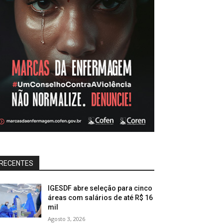
RECENTES
IGESDF abre seleção para cinco
áreas com salários de até R$ 16
mil
Agosto 3, 2026