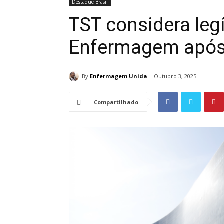
Destaque Brasil
TST considera leg
Enfermagem após 
By
Enfermagem Unida
Outubro 3, 2025
Compartilhado