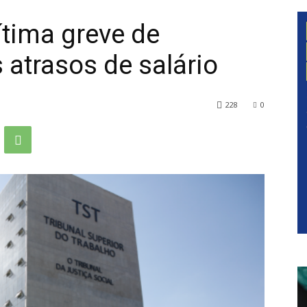
ítima greve de
atrasos de salário
228
0