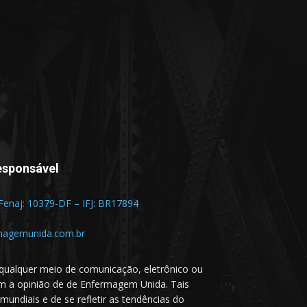
esponsável
 Fenaj: 10379-DF – IFJ: BR17894
magemunida.com.br
qualquer meio de comunicação, eletrônico ou
em a opinião de de Enfermagem Unida. Tais
undiais e de se refletir as tendências do