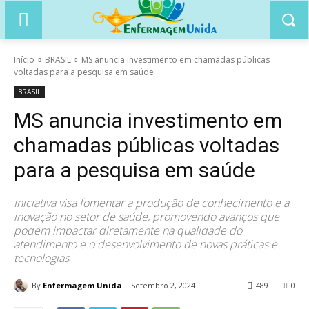
Início
BRASIL
MS anuncia investimento em chamadas públicas
voltadas para a pesquisa em saúde
BRASIL
MS anuncia investimento em
chamadas públicas voltadas
para a pesquisa em saúde
Iniciativa visa fomentar a produção de conhecimento e a
inovação no setor de saúde, promovendo avanços que
podem impactar diretamente na qualidade do
atendimento e o desenvolvimento de novas práticas e
tecnologias
By
Enfermagem Unida
Setembro 2, 2024
489
0