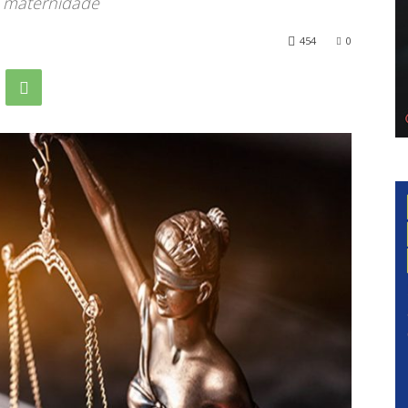
à maternidade
454
0