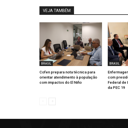
VEJA TAMBÉM
BRASIL
BRASIL
Cofen prepara nota técnica para
Enfermagem
orientar atendimento à população
com presid
com impactos do El Niño
Federal de 
da PEC 19