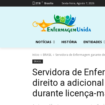
C
Sexta-feira, Agosto 7, 2026
27.8
Brasília
NOTÍCIAS
HISTÓRIA
ENTIDADES
Início
BRASIL
Servidora de Enfermagem garante dir
BRASIL
Servidora de Enf
direito a adiciona
durante licença-m