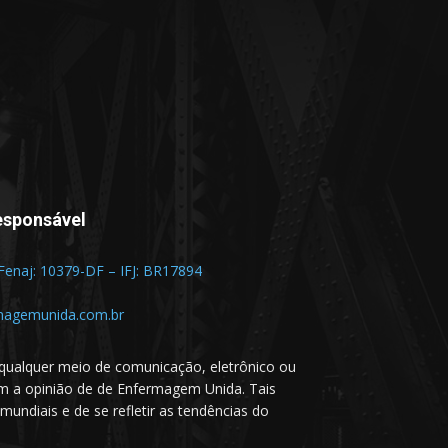
esponsável
 Fenaj: 10379-DF – IFJ: BR17894
magemunida.com.br
qualquer meio de comunicação, eletrônico ou
em a opinião de de Enfermagem Unida. Tais
undiais e de se refletir as tendências do