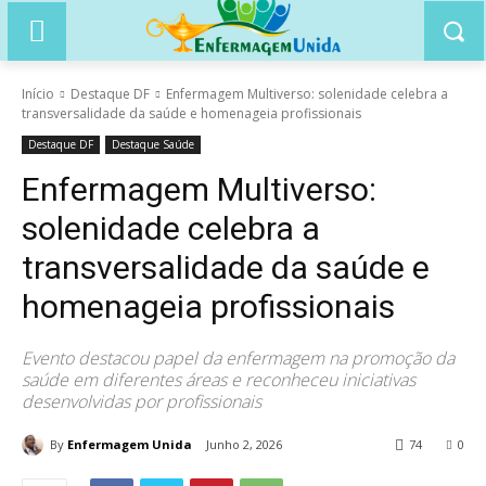
Início
Destaque DF
Enfermagem Multiverso: solenidade celebra a
transversalidade da saúde e homenageia profissionais
Destaque DF
Destaque Saúde
Enfermagem Multiverso:
solenidade celebra a
transversalidade da saúde e
homenageia profissionais
Evento destacou papel da enfermagem na promoção da
saúde em diferentes áreas e reconheceu iniciativas
desenvolvidas por profissionais
By
Enfermagem Unida
Junho 2, 2026
74
0